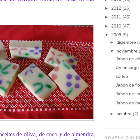
►
2012
(26)
►
2011
(45)
►
2010
(47)
▼
2009
(9)
►
diciembre
(
▼
noviembre
Jabon de al
Un encargo.
sorteo
Jabon de fl
Jabon de L
Jabon de ma
►
octubre
(2)
 aceites de oliva, de coco y de almendra,
NOVELA ONLIN