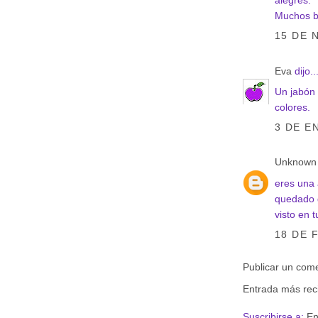
Muchos be
15 DE 
Eva
dijo..
Un jabón 
colores.
3 DE E
Unknown
eres una 
quedado g
visto en 
18 DE 
Publicar un com
Entrada más rec
Suscribirse a:
En