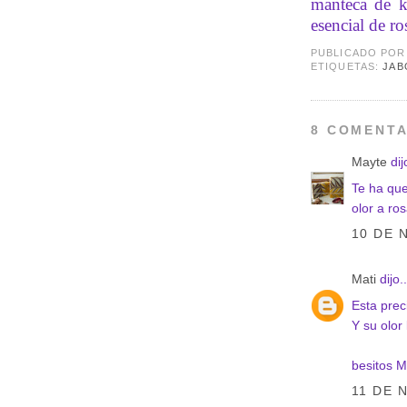
manteca de ka
esencial de ro
PUBLICADO PO
ETIQUETAS:
JAB
8 COMENTA
Mayte
dijo
Te ha que
olor a ros
10 DE 
Mati
dijo..
Esta pre
Y su olor l
besitos M
11 DE 