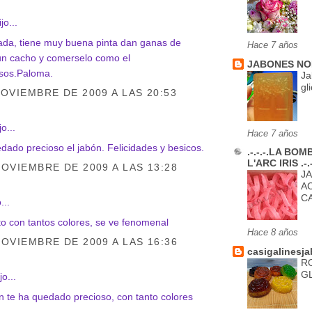
jo...
ada, tiene muy buena pinta dan ganas de
Hace 7 años
un cacho y comerselo como el
JABONES NO
esos.Paloma.
Ja
gl
NOVIEMBRE DE 2009 A LAS 20:53
jo...
Hace 7 años
dado precioso el jabón. Felicidades y besicos.
.-.-.-.LA BO
L'ARC IRIS .-.-.
NOVIEMBRE DE 2009 A LAS 13:28
J
A
C
...
o con tantos colores, se ve fenomenal
Hace 8 años
NOVIEMBRE DE 2009 A LAS 16:36
casigalinesja
R
G
jo...
n te ha quedado precioso, con tanto colores