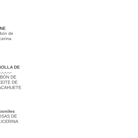
NE
bón de
icerina
MBOLLA DE
-.-.-.-
ABÓN DE
CEITE DE
ACAHUETE
boniles
OSAS DE
LICERINA