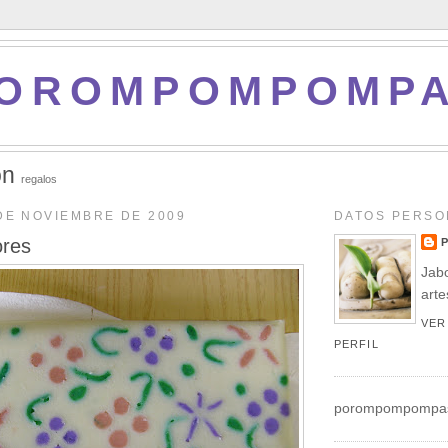
OROMPOMPOMP
ón
regalos
DE NOVIEMBRE DE 2009
DATOS PERSO
ores
Jabo
art
VER
PERFIL
porompompompa