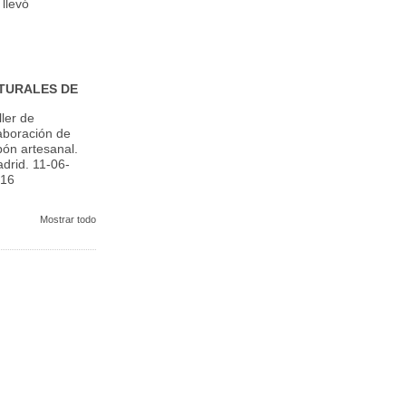
 llevó
TURALES DE
ller de
aboración de
bón artesanal.
drid. 11-06-
16
Mostrar todo