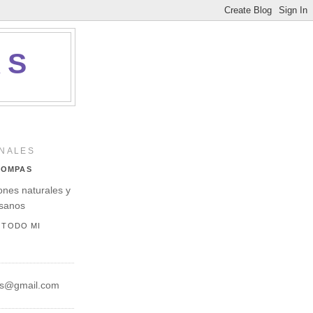
AS
NALES
POMPAS
nes naturales y
esanos
 TODO MI
s@gmail.com