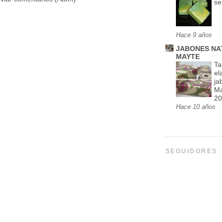
se
Hace 9 años
JABONES NA
MAYTE
Ta
el
ja
Ma
20
Hace 10 años
SEGUIDORES