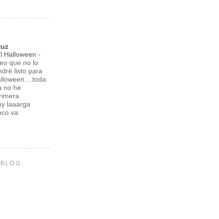
G
ruz
l Halloween
-
eo que no lo
ndré listo para
lloween....toda
a no he
rimera
uy laaarga
oco va
 BLOG