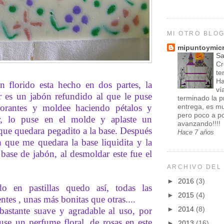
MI OTRO BLO
mipuntoymic
Sa
Cr
te
Ha
n florido esta hecho en dos partes, la
ví
r es un jabón refundido al que le puse
terminado la p
olorantes y moldee haciendo pétalos y
entrega, es m
pero poco a p
r, lo puse en el molde y aplaste un
avanzando!!!!
que quedara pegadito a la base. Después
Hace 7 años
 que me quedara la base liquidita y la
a base de jabón, al desmoldar este fue el
ARCHIVO DEL
►
2016
(3)
o en pastillas quedo así, todas las
►
2015
(4)
rentes , unas más bonitas que otras....
►
2014
(8)
bastante suave y agradable al uso, por
use un perfume floral, de rosas en este
►
2013
(16)