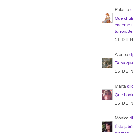
Paloma
di
Que chul
cogerse 
turron.B
11 DE 
Atenea
di
Te ha que
15 DE 
Marta
dijo
Que bonit
15 DE 
Mónica
di
Éste jabó
alegres.