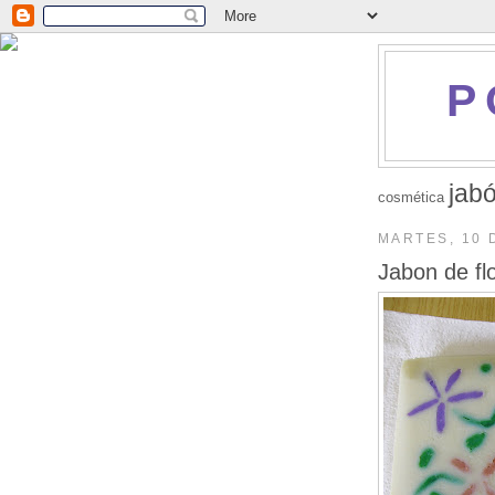
P
jab
cosmética
MARTES, 10 
Jabon de fl