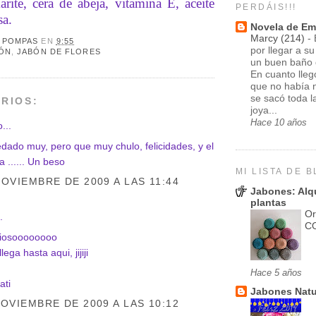
rite, cera de abeja, vitamina E, aceite
PERDÁIS!!!
sa.
Novela de Em
Marcy (214)
-
R
POMPAS
EN
9:55
por llegar a s
ÓN
,
JABÓN DE FLORES
un buen baño d
En cuanto lle
que no había 
se sacó toda l
RIOS:
joya...
Hace 10 años
...
dado muy, pero que muy chulo, felicidades, y el
a ...... Un beso
MI LISTA DE 
NOVIEMBRE DE 2009 A LAS 11:44
Jabones: Alq
plantas
Or
.
C
ciosoooooooo
lega hasta aqui, jijiji
Hace 5 años
ati
Jabones Natu
NOVIEMBRE DE 2009 A LAS 10:12