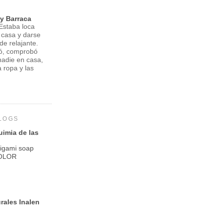
y Barraca
Estaba loca
u casa y darse
e relajante.
gó, comprobó
nadie en casa,
a ropa y las
BLOGS
uimia de las
igami soap
OLOR
rales Inalen