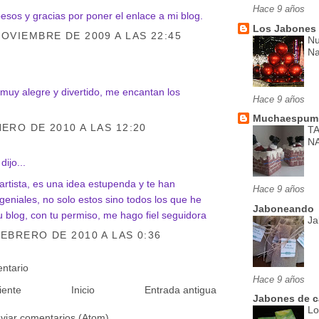
Hace 9 años
sos y gracias por poner el enlace a mi blog.
Los Jabones
NOVIEMBRE DE 2009 A LAS 22:45
Nu
Na
.
muy alegre y divertido, me encantan los
Hace 9 años
Muchaespumi
NERO DE 2010 A LAS 12:20
T
NA
dijo...
artista, es una idea estupenda y te han
Hace 9 años
eniales, no solo estos sino todos los que he
Jaboneando
tu blog, con tu permiso, me hago fiel seguidora
Ja
FEBRERO DE 2010 A LAS 0:36
entario
Hace 9 años
iente
Inicio
Entrada antigua
Jabones de c
Lo
viar comentarios (Atom)