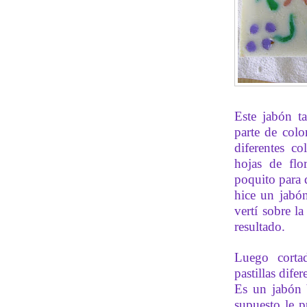
Este jabón ta
parte de colo
diferentes c
hojas de flo
poquito para 
hice un jabón
vertí sobre l
resultado.
Luego cortad
pastillas dife
Es un jabón 
supuesto le p